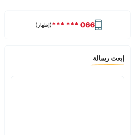
066 *** ***
(
إظهار
)
إبعث رسالة