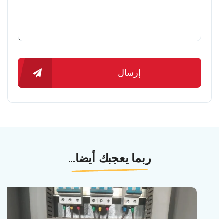
إرسال
ربما يعجبك أيضا...