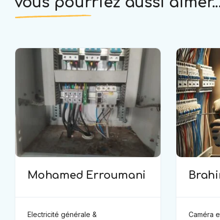
vous pourriez aussi aimer..
Mohamed Erroumani
Brah
Electricité générale &
Caméra et sé