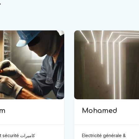
.
im
Mohamed
curité كاميرات
Electricité générale &