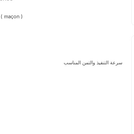
( maçon )
سرعة التنفيذ والتمن المناسب