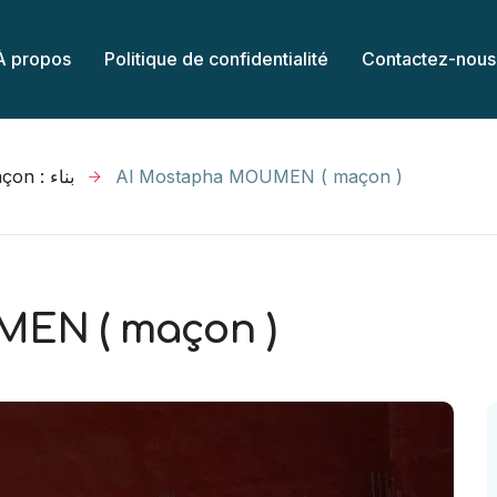
À propos
Politique de confidentialité
Contactez-nous
Maçon : بناء
Al Mostapha MOUMEN ( maçon )
EN ( maçon )