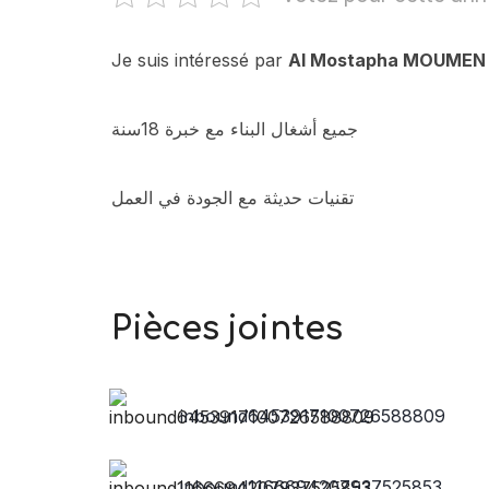
Je suis intéressé par
Al Mostapha MOUMEN
جميع أشغال البناء مع خبرة 18سنة
تقنيات حديثة مع الجودة في العمل
Pièces jointes
inbound6453917100726588809
inbound1166694207937525853