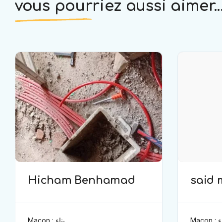
vous pourriez aussi aimer..
Hicham Benhamad
said
Maçon
Maçon : بناء