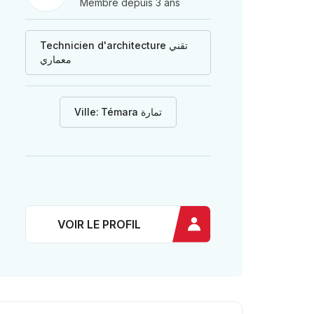
Membre depuis 3 ans
Technicien d'architecture تقني
معماري
Ville:
Témara تمارة
VOIR LE PROFIL