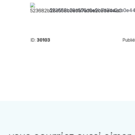
523682b28c556c0e9b7a3be2cb0e4
ID:
30103
Publié