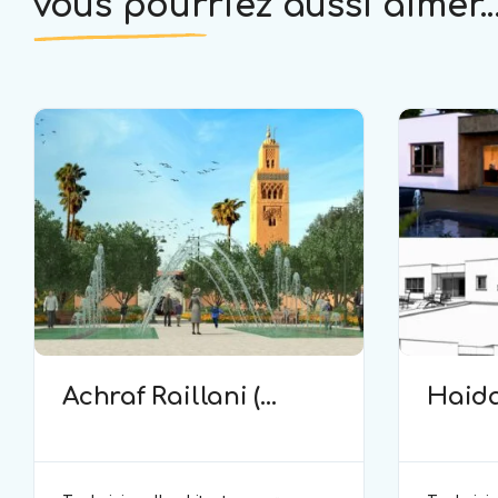
vous pourriez aussi aimer..
Achraf Raillani (
Haida
technicien
techn
d’architecture )
d’arch