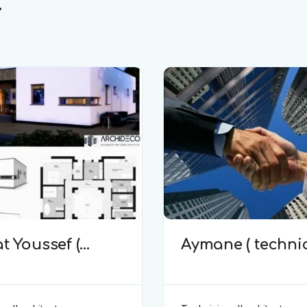
.
t Youssef (
Aymane ( techni
icien
d’architecture )
itecture )