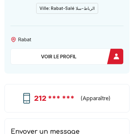
Ville:
Rabat-Salé الرباط-سلا
Rabat
VOIR LE PROFIL
212 *** ***
(
Apparaître
)
Envoyer un message