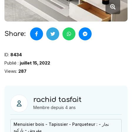
Share:
ID:
8434
Publié :
juillet 15, 2022
Views:
287
rachid tasfait
Membre depuis 4 ans
Menuisier bois - Tapissier - Parqueteur : نجار -
مفروش - باركيه