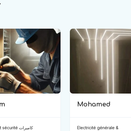
.
im
Mohamed
curité كاميرات
Electricité générale &