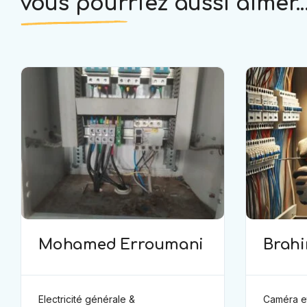
vous pourriez aussi aimer..
Mohamed Erroumani
Brah
Electricité générale &
Caméra et sé