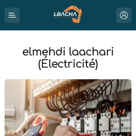
elmehdi laachari
(Électricité)