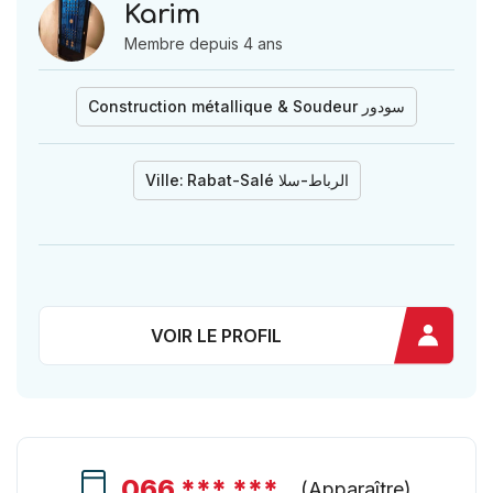
Karim
Membre depuis 4 ans
Construction métallique & Soudeur سودور
Ville:
Rabat-Salé الرباط-سلا
VOIR LE PROFIL
066 *** ***
(
Apparaître
)