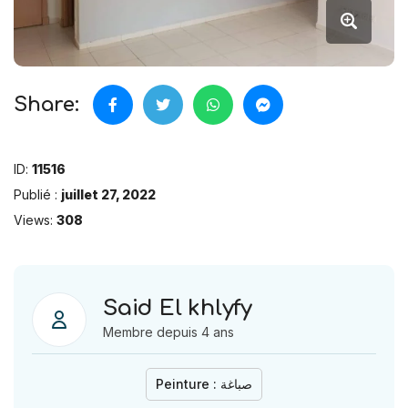
Share:
ID:
11516
Publié :
juillet 27, 2022
Views:
308
Said El khlyfy
Membre depuis 4 ans
Peinture : صباغة