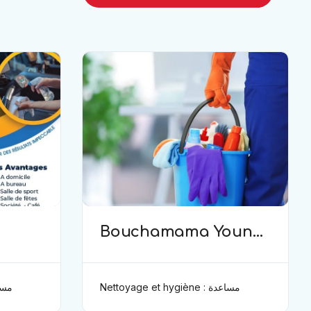
Bouchamama Younes
ène)
( Ménage et hygiène )
Nettoyage et hygiène : مساعدة
ène : مساعدة