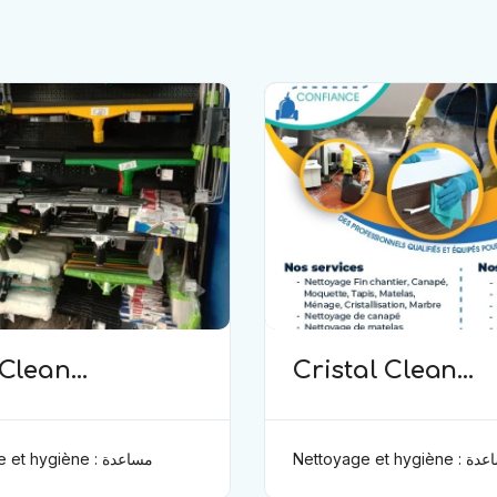
 Clean
Cristal Clean
oyage)
(Ménage et hygi
Nettoyage et hygi
Nettoyage et hygiène : مساعدة