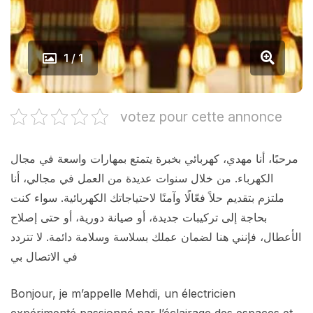
1 / 1
votez pour cette annonce
مرحبًا، أنا مهدي، كهربائي بخبرة يتمتع بمهارات واسعة في مجال
الكهرباء. من خلال سنوات عديدة من العمل في مجالي، أنا
ملتزم بتقديم حلاً فعّالًا وآمنًا لاحتياجاتك الكهربائية. سواء كنت
بحاجة إلى تركيبات جديدة، أو صيانة دورية، أو حتى إصلاح
الأعطال، فإنني هنا لضمان عملك بسلاسة وسلامة دائمة. لا تتردد
في الاتصال بي
Bonjour, je m’appelle Mehdi, un électricien