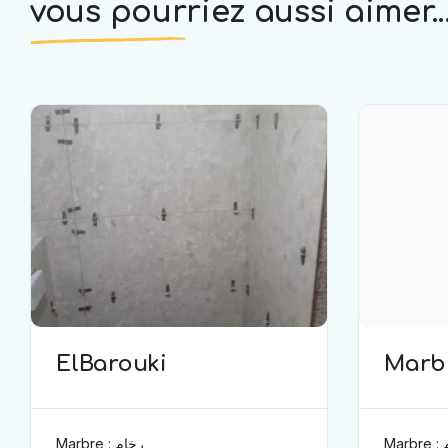
vous pourriez aussi aimer..
ElBarouki
Marb
Ma
Marbre : رخام