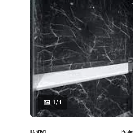
1 / 1
ID:
6161
Publié