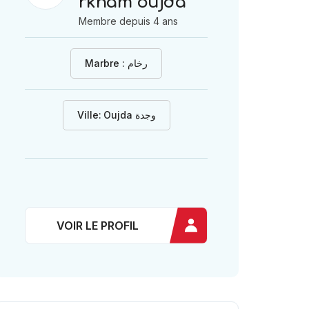
rkham oujda
Membre depuis 4 ans
Marbre : رخام
Ville:
Oujda وجدة
VOIR LE PROFIL