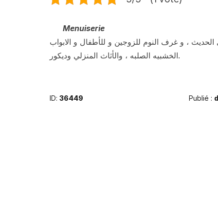
Menuiserie
النجارة و النقش على الخشب المغربي الاصيل و العص
الخشبيه الصلبه ، والأثاث المنزلي وديكور.
ID:
36449
Publié :