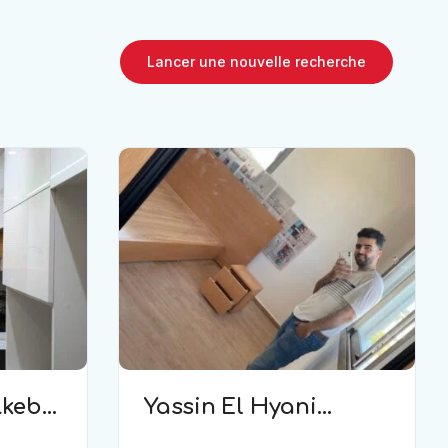
Lancer une nouvelle recherche
kebir
Yassin El Hyani
(menuisier bois)