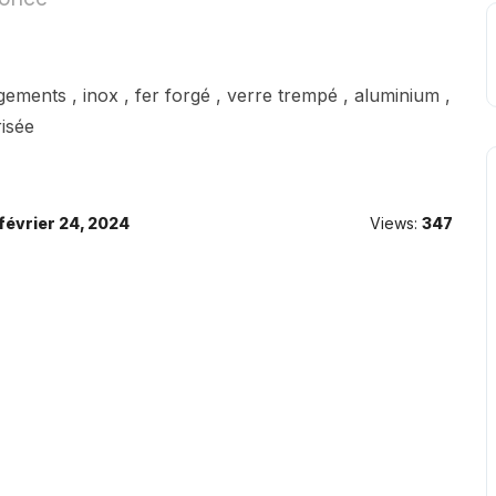
ents , inox , fer forgé , verre trempé , aluminium ,
risée
février 24, 2024
Views:
347