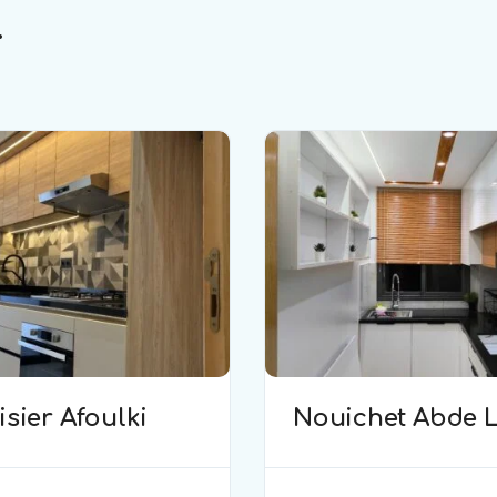
.
sier Afoulki
Nouichet Abde L
mesuiserie bois