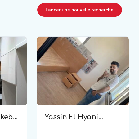
Lancer une nouvelle recherche
kebir
Yassin El Hyani
(menuisier bois)