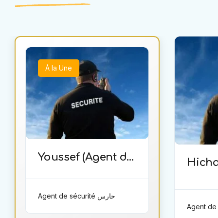
À la Une
Youssef (Agent de
Hicha
sécurité)
de sé
Agent de sécurité حارس