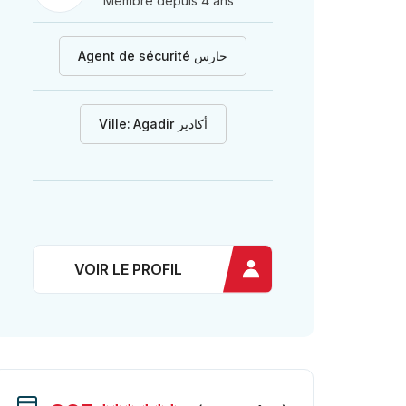
Membre depuis 4 ans
Agent de sécurité حارس
Ville:
Agadir أكادير
VOIR LE PROFIL