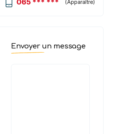
065 *** ***
(
Apparaître
)
Envoyer un message