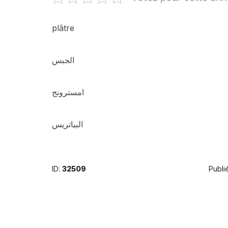
plâtre
الجبس
امسترونج
البياتريس
ID:
32509
Publié