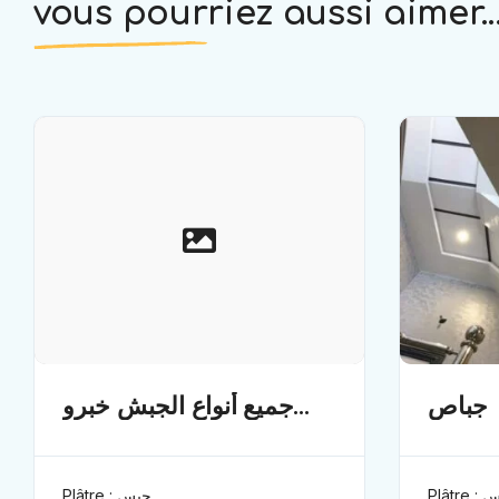
vous pourriez aussi aimer..
جباص
جميع أنواع الجبش خبرو
تزيد عن 15 سنة
Plâtr
Plâtre : جبس