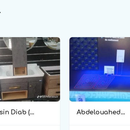
.
in Diab (
Abdelouahed
erie )
(plomberie)