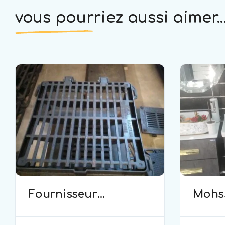
vous pourriez aussi aimer..
Fournisseur
Mohss
D’équipements
plomb
commerciaux et