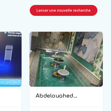
Lancer une nouvelle recherche
Abdelouahed
(plomberie)