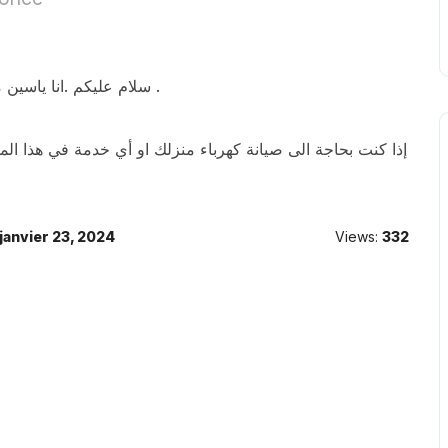
سلام عليكم .انا ياسين متخصص في صيانة كهرباء المباني وكاميرات المراقبة .
إذا كنت بحاجة الى صيانة كهرباء منزلك او أي خدمة في هذا الم
janvier 23, 2024
Views:
332