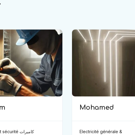
.
im
Mohamed
curité كاميرات
Electricité générale &