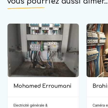
vous pourriez aussi aimer..
Mohamed Erroumani
Brah
Electricité générale &
Caméra et sé