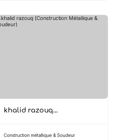
khalid razouq
(Construction Métallique &
soudeur)
Construction métallique & Soudeur