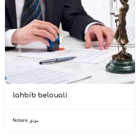
lahbib belouali
Notaire موثق