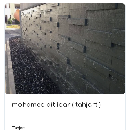
mohamed ait idar ( tahjart )
Tahjart