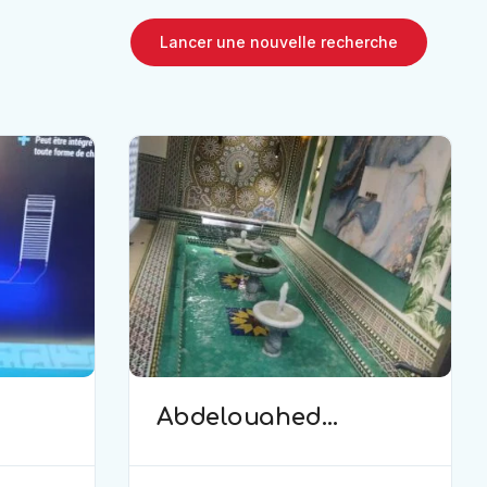
Lancer une nouvelle recherche
Abdelouahed
(plomberie)