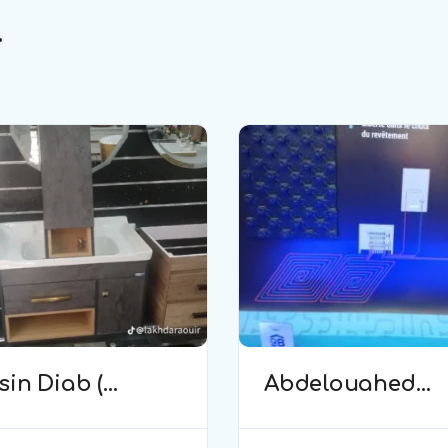
.
in Diab (
Abdelouahed
erie )
(plomberie)