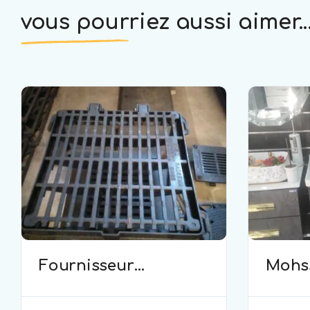
vous pourriez aussi aimer..
Fournisseur
Mohss
D’équipements
plomb
commerciaux et