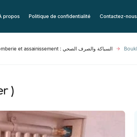
À propos
Politique de confidentialité
Contactez-nous
plomberie et assainissement : السباكة والصرف الصحي
Boukh
r )