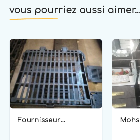
vous pourriez aussi aimer..
Fournisseur
Mohss
D’équipements
plomb
commerciaux et