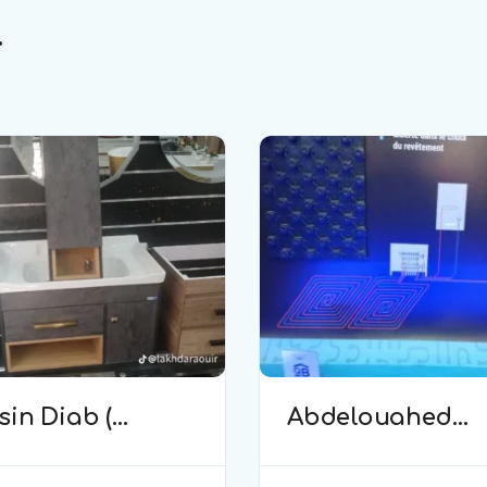
.
in Diab (
Abdelouahed
erie )
(plomberie)