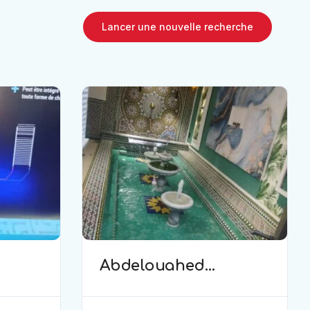
Lancer une nouvelle recherche
Abdelouahed
(plomberie)