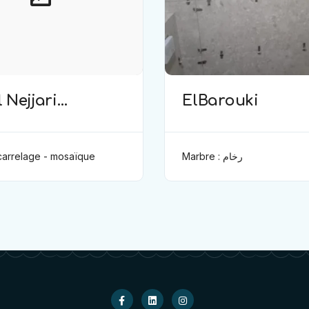
 Nejjari
ElBarouki
elage)
 carrelage - mosaïque
Marbre : رخام
الزليج