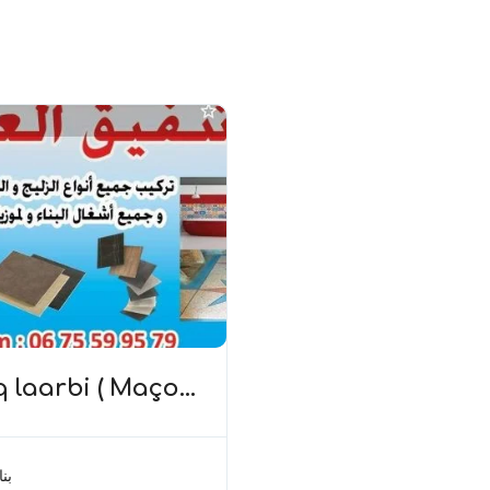
q laarbi ( Maçon
 : بناء