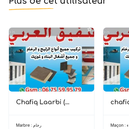
Plus de cet utilisateur
Chafiq Laarbi (
chafi
Marbre )
)
Maçon
Marbre : رخام