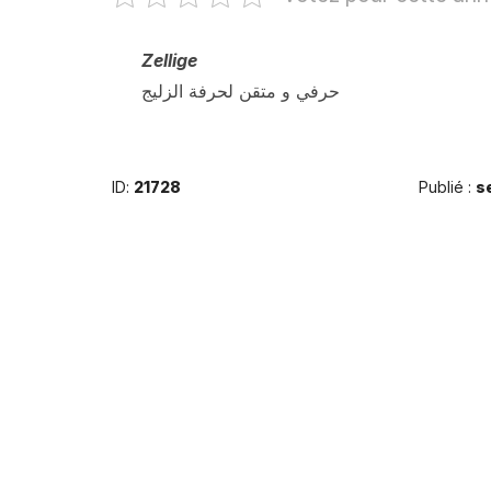
Zellige
حرفي و متقن لحرفة الزليج
ID:
21728
Publié :
s