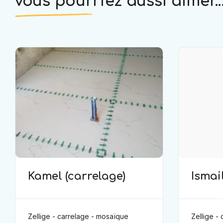
vous pourriez aussi aimer..
Kamel (carrelage)
Ismail
(carr
Zellige - carrelage - mosaïque
Zellige -