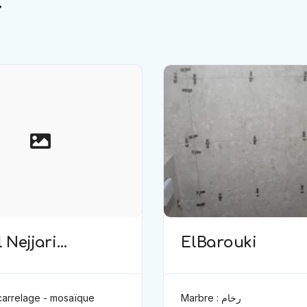
.
 Nejjari
ElBarouki
elage)
 carrelage - mosaïque
Marbre : رخام