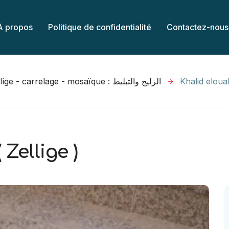
À propos
Politique de confidentialité
Contactez-nous
Zellige - carrelage - mosaïque : الزليج والتبليط
Khalid elouah
Zellige )