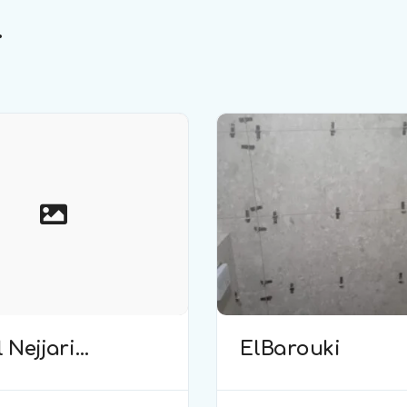
.
 Nejjari
ElBarouki
elage)