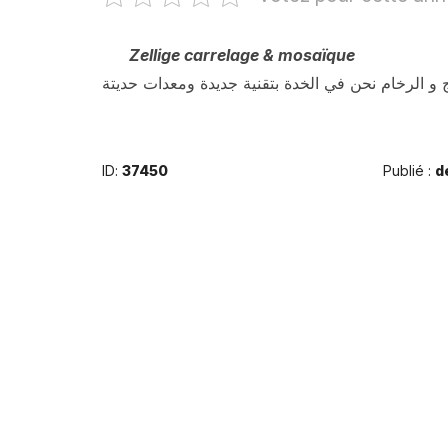
Zellige carrelage & mosaïque
ج و الرخام نحن في الخدة بتقنية جديدة ومعدات حديتة
ID:
37450
Publié :
d