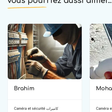
vous pourriez aussi aimer..
Brahim
Moh
Caméra et sé
Caméra et sécurité كاميرات